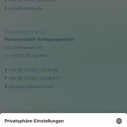
E
info@harema.de
Zweigniederlassung
Harema GmbH Reinigungsmarkt
Am Eichenwald 16
D – 09356 St. Egidien
T
+49 (0) 37204 / 50 08 90
F
+49 (0) 37204 / 50 08 977
E
stegidien@harema.de