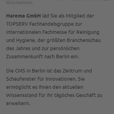
REGISTRIERUNG
Über uns
Harema GmbH
läd Sie als Mitglied der
Ansprechpartner
Übersicht
TOPSERV Fachhandelsgruppe zur
Historie
internationalen Fachmesse für Reinigung
Starke Marken
Neuigkeiten
Übersicht
und Hygiene, der größten Branchenschau
Handelsmarken
des Jahres und zur persönlichen
Soziale Projekte
Akademie
Katalog
Zusammenkunft nach Berlin ein.
Standorte
Logistik
Zehn Gebote
Die CMS in Berlin ist das Zentrum und
Montage- und Reparaturservice
AMERAH
Schaufenster für Innovationen. Sie
Reinigungsmarkt
Zukunft bei Harema
ermöglicht es Ihnen den aktuellen
ÖUR
Wissensstand für ihr tägliches Geschäft zu
Karriere
erweitern.
TUBELESS