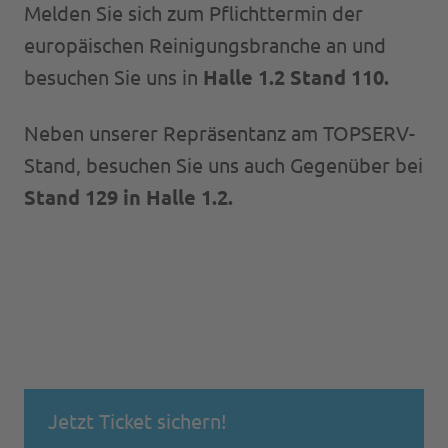
Melden Sie sich zum Pflichttermin der
Cleany
europäischen Reinigungsbranche an und
besuchen Sie uns in
Halle 1.2 Stand 110.
DESI StandART
Neben unserer Repräsentanz am TOPSERV-
EVO
Stand, besuchen Sie uns auch Gegenüber bei
EVOLUTION
Stand 129 in Halle 1.2.
MoPo
Speed Cleaning
Jetzt Ticket sichern!