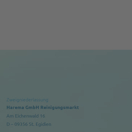
Zweigniederlassung
Harema GmbH Reinigungsmarkt
Am Eichenwald 16
D – 09356 St. Egidien