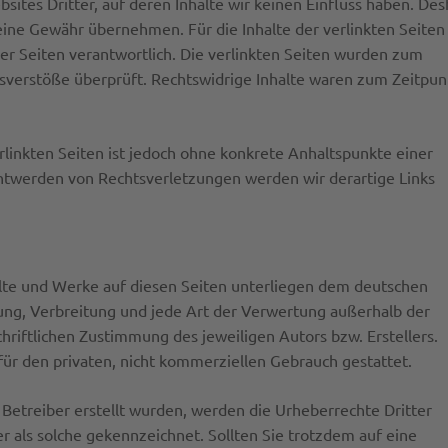
ites Dritter, auf deren Inhalte wir keinen Einfluss haben. Des
eine Gewähr übernehmen. Für die Inhalte der verlinkten Seiten 
der Seiten verantwortlich. Die verlinkten Seiten wurden zum
sverstöße überprüft. Rechtswidrige Inhalte waren zum Zeitpun
rlinkten Seiten ist jedoch ohne konkrete Anhaltspunkte einer
ntwerden von Rechtsverletzungen werden wir derartige Links
halte und Werke auf diesen Seiten unterliegen dem deutschen
tung, Verbreitung und jede Art der Verwertung außerhalb der
riftlichen Zustimmung des jeweiligen Autors bzw. Erstellers.
für den privaten, nicht kommerziellen Gebrauch gestattet.
m Betreiber erstellt wurden, werden die Urheberrechte Dritter
r als solche gekennzeichnet. Sollten Sie trotzdem auf eine