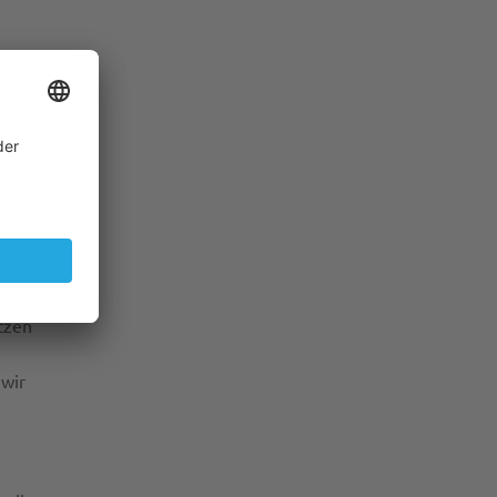
en
ie
tzen
wir