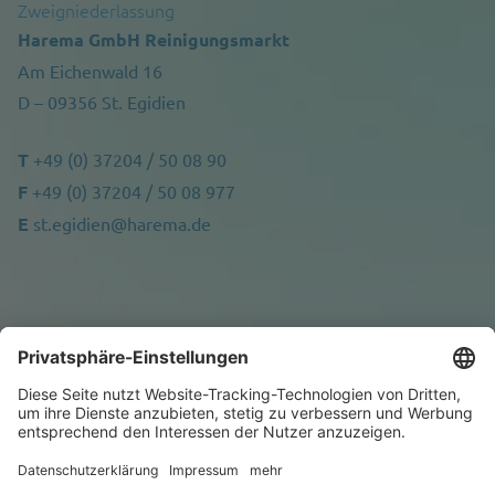
Zweigniederlassung
Harema GmbH Reinigungsmarkt
Am Eichenwald 16
D – 09356 St. Egidien
T
+49 (0) 37204 / 50 08 90
F
+49 (0) 37204 / 50 08 977
E
st.egidien@harema.de
Presse
Impressum
Datenschutz