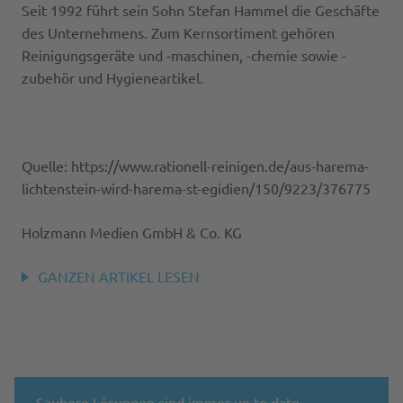
Seit 1992 führt sein Sohn Stefan Hammel die Geschäfte
des Unternehmens. Zum Kernsortiment gehören
Reinigungsgeräte und -maschinen, -chemie sowie -
zubehör und Hygieneartikel.
Quelle: https://www.rationell-reinigen.de/aus-harema-
lichtenstein-wird-harema-st-egidien/150/9223/376775
Holzmann Medien GmbH & Co. KG
GANZEN ARTIKEL LESEN
Saubere Lösungen sind immer up to date.