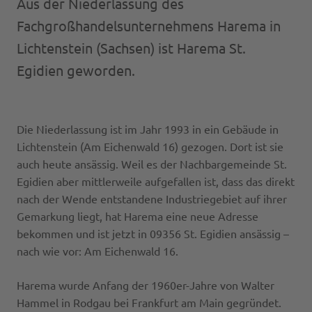
Aus der Niederlassung des
Cleany
Fachgroßhandels­unternehmens Harema in
Lichtenstein (Sachsen) ist Harema St.
DESI StandART
Egidien geworden.
EVO
Die Niederlassung ist im Jahr 1993 in ein Gebäude in
EVOLUTION
Lichtenstein (Am Eichenwald 16) gezogen. Dort ist sie
auch heute ansässig. Weil es der Nachbargemeinde St.
MoPo
Egidien aber mittlerweile aufgefallen ist, dass das direkt
nach der Wende entstandene Industriegebiet auf ihrer
Speed Cleaning
Gemarkung liegt, hat Harema eine neue Adresse
bekommen und ist jetzt in 09356 St. Egidien ansässig –
nach wie vor: Am Eichenwald 16.
Harema wurde Anfang der 1960er-Jahre von Walter
Hammel in Rodgau bei Frankfurt am Main gegründet.