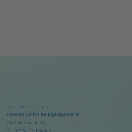
Zweigniederlassung
Harema GmbH Reinigungsmarkt
Am Eichenwald 16
D – 09356 St. Egidien