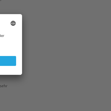
 und
n
n,
 sehr