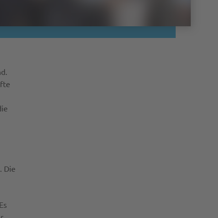
nd.
fte
die
. Die
Es
er