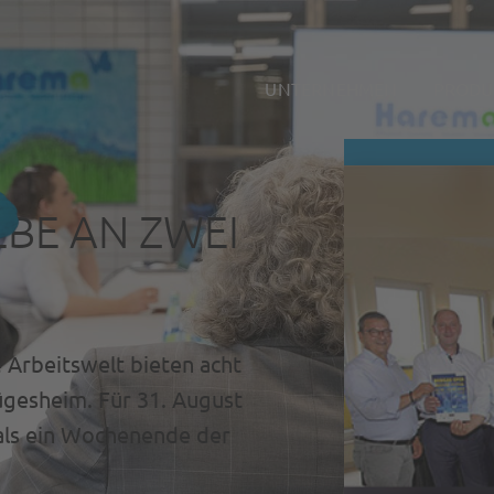
UNTERNEHMEN
PRODU
EBE AN ZWEI
e Arbeitswelt bieten acht
esheim. Für 31. August
als ein Wochenende der