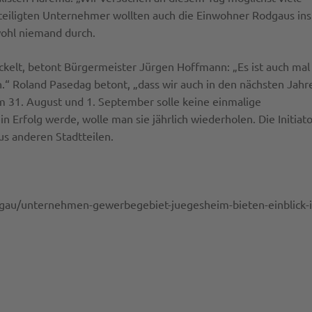
iligten Unternehmer wollten auch die Einwohner Rodgaus ins
wohl niemand durch.
ckelt, betont Bürgermeister Jürgen Hoffmann: „Es ist auch mal
n.“ Roland Pasedag betont, „dass wir auch in den nächsten Jahr
m 31. August und 1. September solle keine einmalige
in Erfolg werde, wolle man sie jährlich wiederholen. Die Initiat
s anderen Stadtteilen.
dgau/unternehmen-gewerbegebiet-juegesheim-bieten-einblick-i