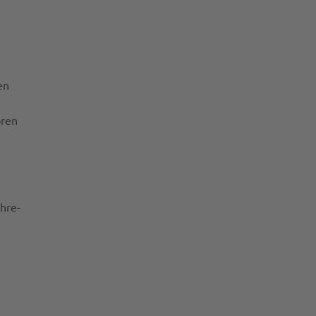
en
oren
hre-