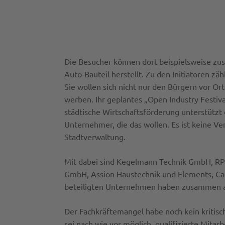
Die Besucher können dort beispielsweise zus
Auto-Bauteil herstellt. Zu den Initiatoren z
Sie wollen sich nicht nur den Bürgern vor O
werben. Ihr geplantes „Open Industry Festiva
städtische Wirtschaftsförderung unterstützt 
Unternehmer, die das wollen. Es ist keine V
Stadtverwaltung.
Mit dabei sind Kegelmann Technik GmbH, R
GmbH, Assion Haustechnik und Elements, Car
beteiligten Unternehmen haben zusammen an
Der Fachkräftemangel habe noch kein kritis
sei nach wie vor möglich, qualifizierte Mitarbe