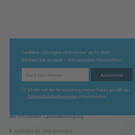
Saubere Lösungen sind immer up to date.
Bleiben Sie es auch – mit unserem Newsletter!
Ich bin mit der Verarbeitung meiner Daten gemäß der
Datenschutzbedingungen
einverstanden.
Harema ist Ihr Partner für saubere Systemlösungen in
der effizienten Gebäudereinigung.
LERNEN SIE UNS KENNEN