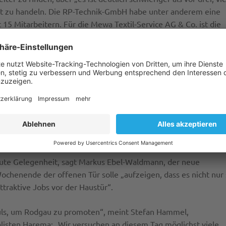
jetzt zu handeln. Die RP-Technik-GmbH habe unter anderem eine
15 Mitarbeitern. Für die Mewa Textil-Service AG & Co. ist die
r geworden, wir finden fast keine Fachkräfte mehr“, sagt
ellen in der Produktion seien seit zwei Jahren ausgeschrieben
en Praktika für Schüler und Studenten. Auch in Jügesheim biete
. Nicht jeder gute Praktikant sei auch an einer betrieblichen
m, die bei der Kegelmann Technik GmbH für Marketing und PR
ass viele Abiturienten studieren wollen: „Wir versuchen zu zeige
s.“
 gute Gelegenheit, sagt Markus Ebel-Waldmann, der neue
ochenende der offenen Tür solle „aufzeigen, dass es nicht nur
traktive Jobs vor der Haustür“.
puls, um Rodgau zu promoten“, meint Stefan Hammel,
listen Harema: „Wir versuchen an diesem Tag möglichst viele