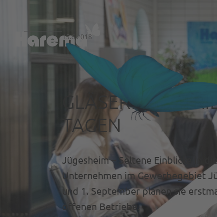
15.6.2018
GLÄSERNE BETRI
TAGEN
Jügesheim – Seltene Einblicke in di
Unternehmen im Gewerbegebiet Jüg
und 1. September planen sie erstm
offenen Betriebe.