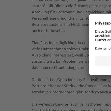
Jahren“. Mit Blick in die Zukunft gelte es 
Abteilung für Forschung und Entwicklung mit 
Personalfrage dringlicher. „Es ist sehr schwe
Betriebsassistent Tim Flottmann. Einzelne St
noch nicht besetzt.
Eine Einstiegsmöglichkeit in den Beruf biet
viele Unternehmen solche Praktikumsplätze an
Ausbildung interessiert, weiß Johanna Krim
zuständig ist. Ein Problem sieht sie darin, d
dass man nicht unbedingt studiert haben mus
Dafür sei das „Open Industry Festival“ eine
Betriebsleiter der Stadtwerke Rodgau: Das W
attraktive Unternehmen gibt, sondern auch at
Die Veranstaltung sei auch „ein schöner Im
Geschäftsführer des Reinigungsmittel-Spezia