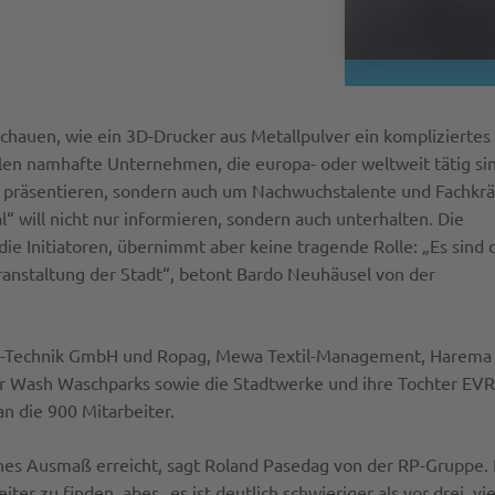
chauen, wie ein 3D-Drucker aus Metallpulver ein kompliziertes
ählen namhafte Unternehmen, die europa- oder weltweit tätig si
rt präsentieren, sondern auch um Nachwuchstalente und Fachkrä
l“ will nicht nur informieren, sondern auch unterhalten. Die
die Initiatoren, übernimmt aber keine tragende Rolle: „Es sind 
eranstaltung der Stadt“, betont Bardo Neuhäusel von der
P-Technik GmbH und Ropag, Mewa Textil-Management, Harema
 Wash Waschparks sowie die Stadtwerke und ihre Tochter EVR
 die 900 Mitarbeiter.
ches Ausmaß erreicht, sagt Roland Pasedag von der RP-Gruppe. 
iter zu finden, aber „es ist deutlich schwieriger als vor drei, vi