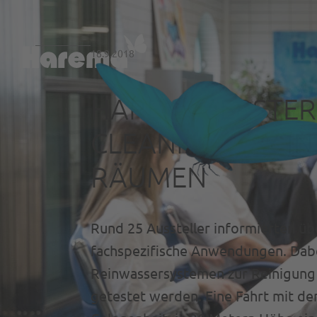
18.9.2018
HAREMA: ERSTER
CLEANING DAY IN
RÄUMEN
Rund 25 Aussteller informierten ü
fachspezifische Anwendungen. Dabe
Reinwassersystemen zur Reinigung
getestet werden. Eine Fahrt mit d