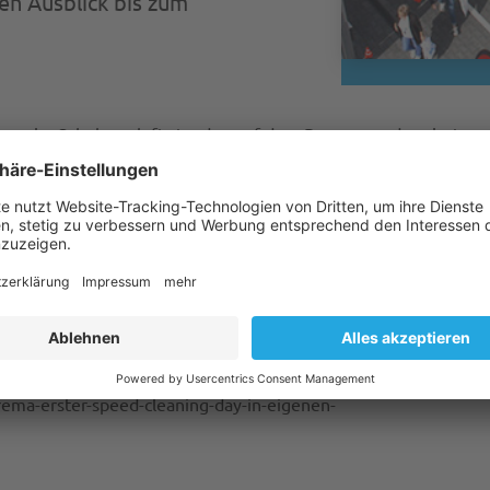
en Ausblick bis zum
gen im Schulungsloft standen auf dem Programm des vierten
e mit schnittigen Mini-Hot-Rods das Gewerbegebiet Jügesheim
 das erste Rodgau Open Industry Festival statt. Dabei
 zehn weitere Unternehmen potenziellen Mitarbeitern und
arema-erster-speed-cleaning-day-in-eigenen-