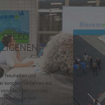
UNTERNEHMEN
PRODU
 SPEED
 EIGENEN
ber Neuheiten und
i konnten Verfahren mit
 von Fassaden und Glas
em Hubsteiger bot