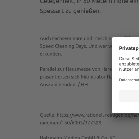
Gelegenheit, in 30 Metern Höhe ein
Spessart zu genießen.
Auch Fachseminare und Maschinenvorführun
Speed Cleaning Days. Und wer wollte, konnt
erkunden.
Parallel zur Hausmesse von Harema fand dort
präsentierten sich Mitinitiator Harema und
Auszubildenden. / HH
Quelle: https://www.rationell-reinigen.de/h
raeumen/150/6003/377329
Holzmann Medien GmbH & Co. KG