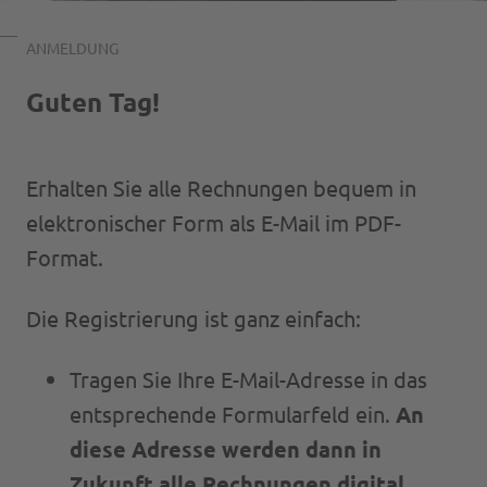
Über uns
ANMELDUNG
Ansprechpartner
Guten Tag!
Übersicht
Historie
Starke Marken
Neuigkeiten
Übersicht
Erhalten Sie alle Rechnungen bequem in
Handelsmarken
Soziale Projekte
Akademie
elektronischer Form als E-Mail im PDF-
Katalog
Standorte
Format.
Logistik
Zehn Gebote
Montage- und Reparaturservice
Die Registrierung ist ganz einfach:
AMERAH
Reinigungsmarkt
Zukunft bei Harema
Tragen Sie Ihre E-Mail-Adresse in das
ÖUR
Karriere
entsprechende Formularfeld ein.
An
TUBELESS
diese Adresse werden dann in
Zukunft alle Rechnungen digital