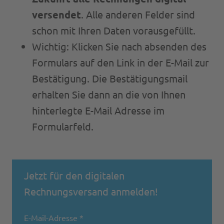
Cleany
versendet
. Alle anderen Felder sind
schon mit Ihren Daten vorausgefüllt.
DESI StandART
Wichtig: Klicken Sie nach absenden des
Formulars auf den Link in der E-Mail zur
EVO
Bestätigung. Die Bestätigungsmail
erhalten Sie dann an die von Ihnen
EVOLUTION
hinterlegte E-Mail Adresse im
Formularfeld.
MoPo
Speed Cleaning
Jetzt für den digitalen
Rechnungsversand anmelden!
E-Mail-Adresse *