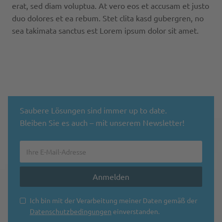
erat, sed diam voluptua. At vero eos et accusam et justo
duo dolores et ea rebum. Stet clita kasd gubergren, no
sea takimata sanctus est Lorem ipsum dolor sit amet.
Saubere Lösungen sind immer up to date.
Bleiben Sie es auch – mit unserem Newsletter!
Ich bin mit der Verarbeitung meiner Daten gemäß der
Datenschutzbedingungen
einverstanden.