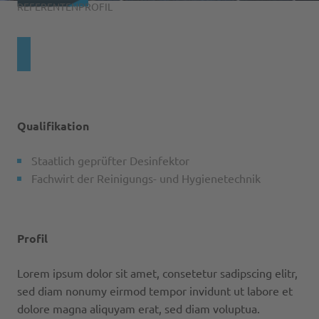
REFERENTENPROFIL
Über uns
Ansprechpartner
Übersicht
Historie
Starke Marken
Neuigkeiten
Übersicht
Handelsmarken
Qualifikation
Soziale Projekte
Akademie
Katalog
Staatlich geprüfter Desinfektor
Standorte
Logistik
Fachwirt der Reinigungs- und Hygienetechnik
Zehn Gebote
Montage- und Reparaturservice
AMERAH
Reinigungsmarkt
Profil
Zukunft bei Harema
ÖUR
Karriere
Lorem ipsum dolor sit amet, consetetur sadipscing elitr,
sed diam nonumy eirmod tempor invidunt ut labore et
TUBELESS
dolore magna aliquyam erat, sed diam voluptua.