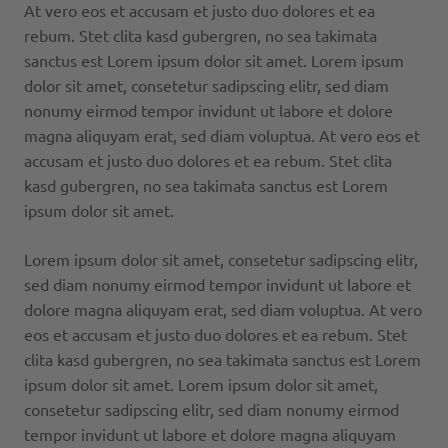
At vero eos et accusam et justo duo dolores et ea
Cleany
rebum. Stet clita kasd gubergren, no sea takimata
sanctus est Lorem ipsum dolor sit amet. Lorem ipsum
DESI StandART
dolor sit amet, consetetur sadipscing elitr, sed diam
nonumy eirmod tempor invidunt ut labore et dolore
magna aliquyam erat, sed diam voluptua. At vero eos et
EVO
accusam et justo duo dolores et ea rebum. Stet clita
kasd gubergren, no sea takimata sanctus est Lorem
EVOLUTION
ipsum dolor sit amet.
MoPo
Lorem ipsum dolor sit amet, consetetur sadipscing elitr,
sed diam nonumy eirmod tempor invidunt ut labore et
dolore magna aliquyam erat, sed diam voluptua. At vero
Speed Cleaning
eos et accusam et justo duo dolores et ea rebum. Stet
clita kasd gubergren, no sea takimata sanctus est Lorem
ipsum dolor sit amet. Lorem ipsum dolor sit amet,
consetetur sadipscing elitr, sed diam nonumy eirmod
tempor invidunt ut labore et dolore magna aliquyam